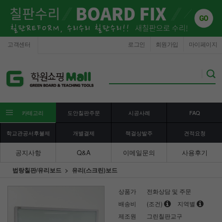
고객센터
로그인
회원가입
마이페이지
카테고리
도안칠판주문
시공사례
FAQ
학교관공서후불제
개별결제
책걸상발주
견적요청
공지사항
Q&A
이메일문의
사용후기
법랑칠판/유리보드
유리(스크린)보드
상품가
전화상담 및 주문
배송비
(조건)
지역별
제조원
그린칠판교구