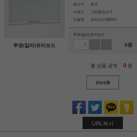
원산지
한국
브랜드
그린칠판교구
모델명
유리보드GBD01
투명(칼라)유리보드
0
원
투명(칼라)유리보드
+1
-1
0
총 상품 금액
원
관심상품
URL복사