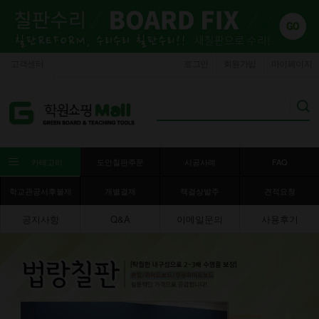
고객센터
로그인
회원가입
마이페이지
카테고리
도안칠판주문
시공사례
FAQ
학교관공서후불제
개별결제
책걸상발주
견적요청
공지사항
Q&A
이메일문의
사용후기