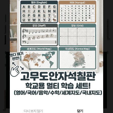
360원 적립
부가세별도
1,120원 적립
부가세별도
부가세별도
물크레용(워터초크)시
유광화이트스틸칠판(자
물백묵(잉크)시트칠판
트칠판(인테리어몰딩
석)
(인테리어몰딩틀)
틀)
이동식 세트
600x900(mm)
3000이상 대형사이즈
126,500원
92,400원
전화상담요망
470원 적립
240원 적립
부가세별도
부가세별도
부가세별도
다시 보지 않기
닫기
다시 보지 않기
닫기