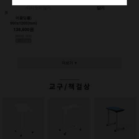
다시 보지 않기
닫기
크레용초크칠판(인테리
어몰딩틀)
900x1200(mm)
138,600원
360원 적립
부가세별도
더보기 ▼