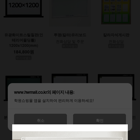
유광화이트스틸칠판(인
투명(칼라)유리보드
칼라자석게시판
테리어몰딩틀)
전화상담 및 주문
전화상담
1200x1200(mm)
부가세별도
부가세별도
184,800원
부가세별도
www.hwmall.co.kr의 페이지 내용:
학원쇼핑몰 앱을 설치하여 편리하게 이용하세요!
분필스틸칠판 (인테리어
유광화이트스틸칠판(인
무광화이트시트칠판(인
취소
확인
몰딩틀)
테리어몰딩틀)
테리어몰딩틀)
900x1200(mm)
1200x1800(mm)
1200x2400(mm)
138,600원
277,200원
369,600원