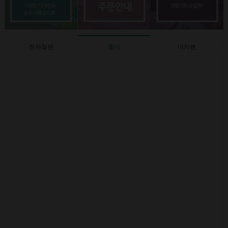
전자칠판
홀더
마카펜