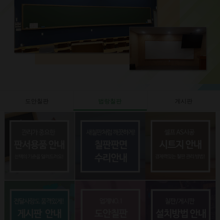
도안칠판
법랑칠판
게시판