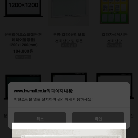
유광화이트스틸칠판(인
투명(칼라)유리보드
칼라자석게시판
테리어몰딩틀)
전화상담 및 주문
전화상담
1200x1200(mm)
부가세별도
부가세별도
184,800원
부가세별도
www.hwmall.co.kr의 페이지 내용:
학원쇼핑몰 앱을 설치하여 편리하게 이용하세요!
분필스틸칠판 (인테리어
유광화이트스틸칠판(인
무광화이트시트칠판(인
취소
확인
몰딩틀)
테리어몰딩틀)
테리어몰딩틀)
900x1200(mm)
1200x1800(mm)
1200x2400(mm)
138,600원
277,200원
369,600원