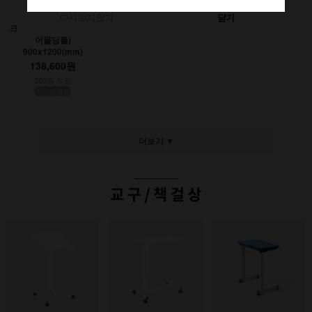
다시 보지 않기
닫기
크레용초크칠판(인테리
어몰딩틀)
900x1200(mm)
138,600원
360원 적립
부가세별도
더보기 ▼