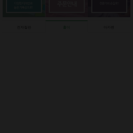
전자칠판
홀더
마카펜