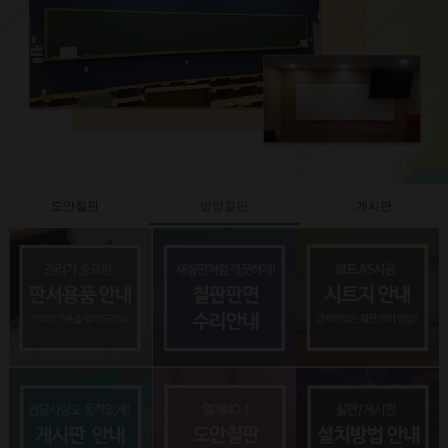
도안칠판
법랑칠판
게시판