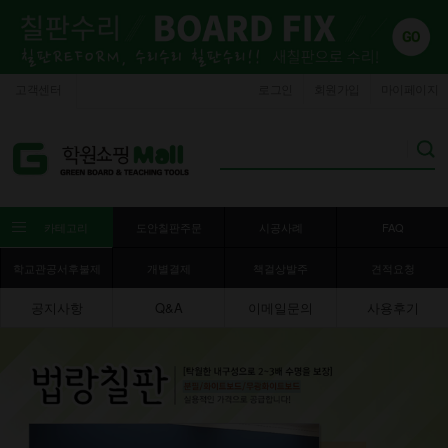
고객센터
로그인
회원가입
마이페이지
카테고리
도안칠판주문
시공사례
FAQ
학교관공서후불제
개별결제
책걸상발주
견적요청
공지사항
Q&A
이메일문의
사용후기