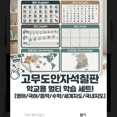
360원 적립
부가세별도
1,120원 적립
부가세별도
부가세별도
물크레용(워터초크)시
유광화이트스틸칠판(자
물백묵(잉크)시트칠판
트칠판(인테리어몰딩
석)
(인테리어몰딩틀)
틀)
이동식 세트
600x900(mm)
3000이상 대형사이즈
126,500원
92,400원
전화상담요망
470원 적립
240원 적립
부가세별도
부가세별도
부가세별도
다시 보지 않기
닫기
다시 보지 않기
닫기