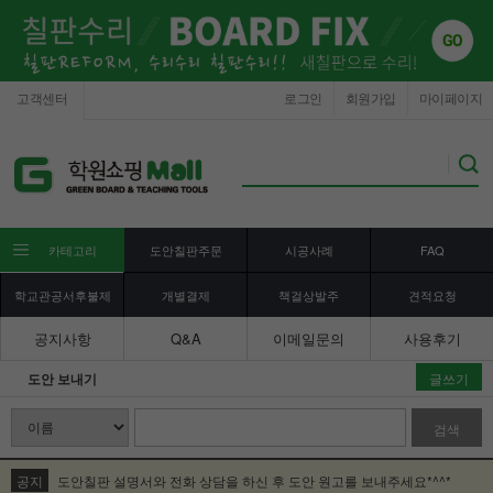
고객센터
로그인
회원가입
마이페이지
카테고리
도안칠판주문
시공사례
FAQ
학교관공서후불제
개별결제
책걸상발주
견적요청
공지사항
Q&A
이메일문의
사용후기
도안 보내기
글쓰기
검색
공지
도안칠판 설명서와 전화 상담을 하신 후 도안 원고를 보내주세요*^^*