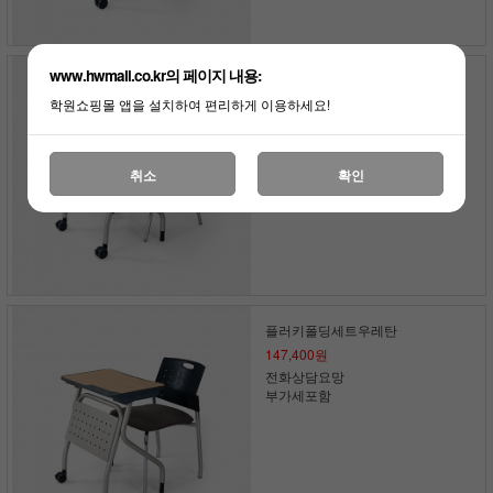
www.hwmall.co.kr의 페이지 내용:
토비폴딩세트곡면
133,650원
학원쇼핑몰 앱을 설치하여 편리하게 이용하세요!
전화상담요망
부가세포함
취소
확인
플러키폴딩세트우레탄
147,400원
전화상담요망
부가세포함