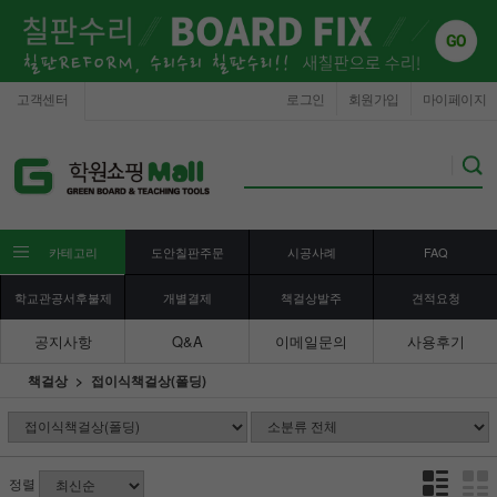
고객센터
로그인
회원가입
마이페이지
카테고리
도안칠판주문
시공사례
FAQ
학교관공서후불제
개별결제
책걸상발주
견적요청
공지사항
Q&A
이메일문의
사용후기
책걸상
접이식책걸상(폴딩)
정렬