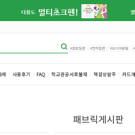
#법랑칠판
#전자칠판
#오미야분필
사례
사용후기
FAQ
학교관공서후불제
책걸상발주
카드
패브릭게시판