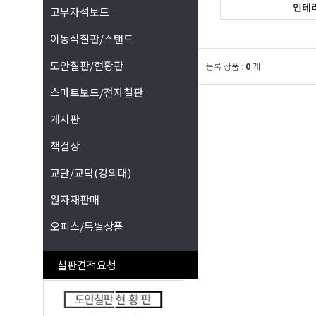
인테
고무자석보드
이동식칠판/스탠드
도안칠판/현황판
등록 상품 :
0
개
스마트보드/전자칠판
게시판
책걸상
교단/교탁(강의대)
원자재판매
오피스/특별상품
칠판견적요청