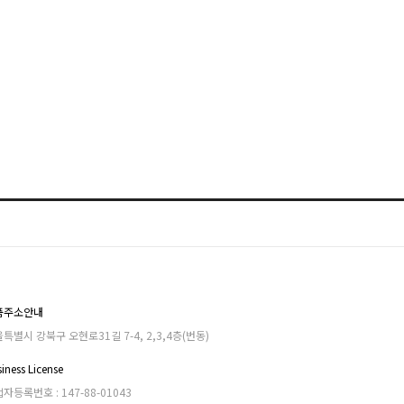
품주소안내
특별시 강북구 오현로31길 7-4, 2,3,4층(번동)
iness License
자등록번호 : 147-88-01043