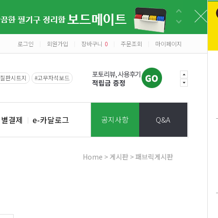
로그인
회원가입
장바구니
0
주문조회
마이페이지
|
|
|
|
#칠판시트지
#고무자석보드
개별결제
e-카달로그
공지사항
Q&A
Home
>
게시판
>
패브릭게시판