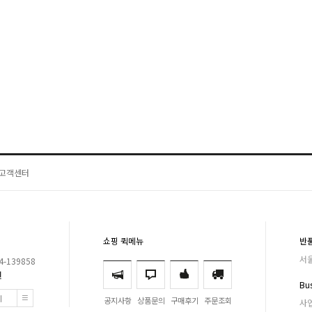
고객센터
쇼핑 퀵메뉴
반
서울
-139858
원
Bus
기
공지사항
상품문의
구매후기
주문조회
사업