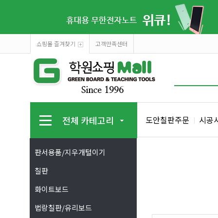
쇼핑몰 즐겨찾기
고객만족센터
전체 카테고리
도안칠판주문
시공
판서용품/지우개털이기
칠판
화이트보드
법랑칠판/유리보드