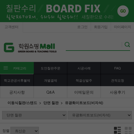
고객센터
로그인
회원가입
마이페이지
카테고리
도안칠판주문
시공사례
FAQ
학교관공서후불제
개별결제
책걸상발주
견적요청
공지사항
Q&A
이메일문의
사용후기
이동식칠판/스탠드
단면 칠판
유광화이트보드(비자석)
정렬