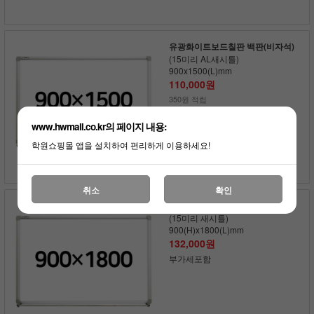
유광화이트보드칠판 백판(비자석)
(15미리 AL새시틀)
900x1500(L)mm
110,000원
350원 적립
부가세포함
www.hwmall.co.kr의 페이지 내용:
학원쇼핑몰 앱을 설치하여 편리하게 이용하세요!
취소
확인
유광화이트보드칠판 백판(비자석)
(15미리 새시틀)
900(H)x1800(L)mm
132,000원
부가세포함