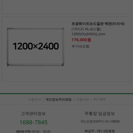
유광화이트보드칠판 백판(비자석)
(15미리 AL새시틀)
1200(H)x2400(L)mm
176,000원
부가세포함
이용안내
|
|
이용약관
|
PC VER
개인정보처리방침
고객센터정보
무통장 입금정보
1688-7845
국민은행 834701-04-139858
예금주 : (주)그린평원
MON-FRI
09:00 - 18:30