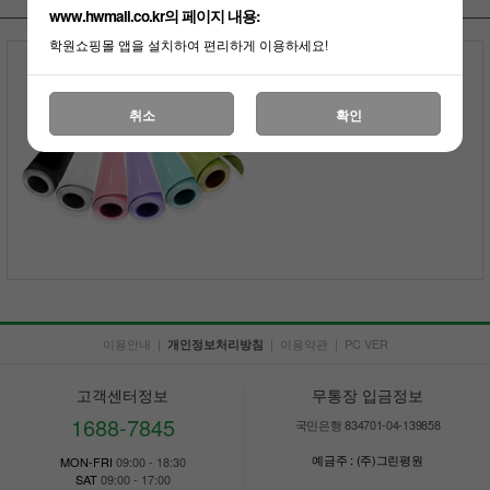
www.hwmall.co.kr의 페이지 내용:
학원쇼핑몰 앱을 설치하여 편리하게 이용하세요!
칼라 시트지
22,000원
100원 적립
취소
확인
부가세포함
이용안내
|
|
이용약관
|
PC VER
개인정보처리방침
고객센터정보
무통장 입금정보
1688-7845
국민은행 834701-04-139858
예금주 : (주)그린평원
MON-FRI
09:00 - 18:30
SAT
09:00 - 17:00