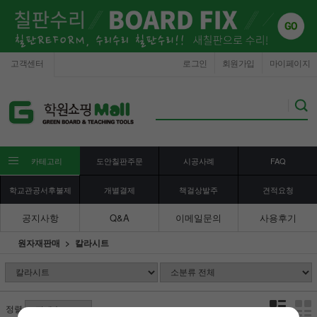
고객센터
로그인
회원가입
마이페이지
카테고리
도안칠판주문
시공사례
FAQ
학교관공서후불제
개별결제
책걸상발주
견적요청
공지사항
Q&A
이메일문의
사용후기
원자재판매
칼라시트
정렬