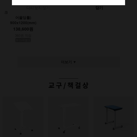
다시 보지 않기
닫기
크레용초크칠판(인테리
어몰딩틀)
900x1200(mm)
138,600원
360원 적립
부가세별도
더보기 ▼