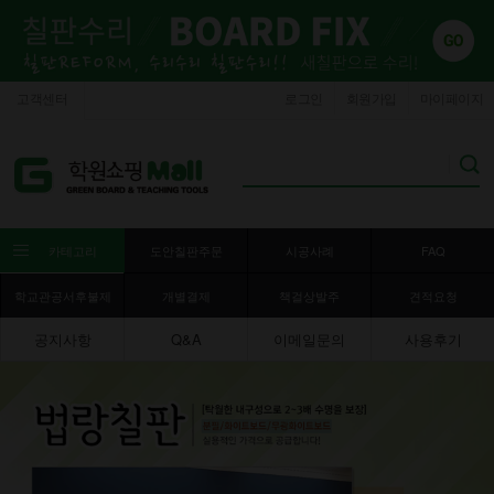
고객센터
로그인
회원가입
마이페이지
카테고리
도안칠판주문
시공사례
FAQ
학교관공서후불제
개별결제
책걸상발주
견적요청
공지사항
Q&A
이메일문의
사용후기