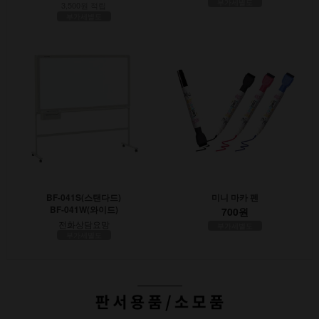
부가세별도
3,500원 적립
부가세별도
BF-041S(스탠다드)
미니 마카 펜
BF-041W(와이드)
700원
전화상담요망
부가세별도
부가세별도