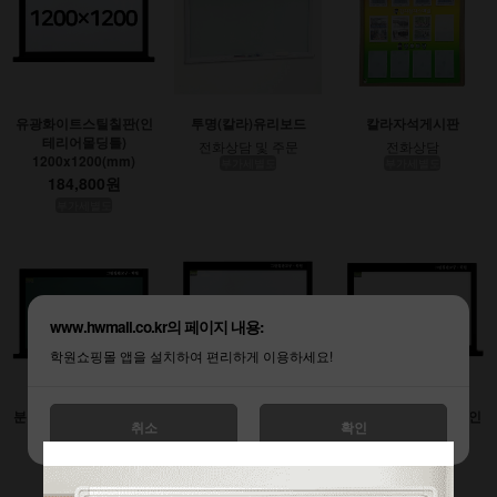
유광화이트스틸칠판(인
투명(칼라)유리보드
칼라자석게시판
테리어몰딩틀)
전화상담 및 주문
전화상담
1200x1200(mm)
부가세별도
부가세별도
184,800원
부가세별도
www.hwmall.co.kr의 페이지 내용:
학원쇼핑몰 앱을 설치하여 편리하게 이용하세요!
분필스틸칠판 (인테리어
유광화이트스틸칠판(인
무광화이트시트칠판(인
취소
확인
몰딩틀)
테리어몰딩틀)
테리어몰딩틀)
900x1200(mm)
1200x1800(mm)
1200x2400(mm)
138,600원
277,200원
369,600원