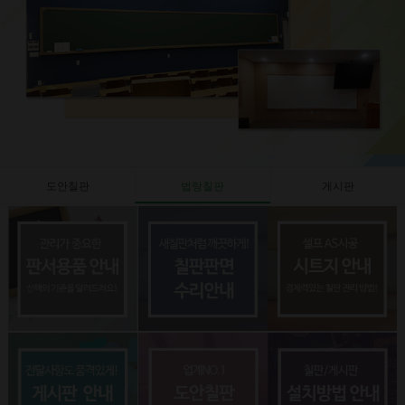
도안칠판
법랑칠판
게시판