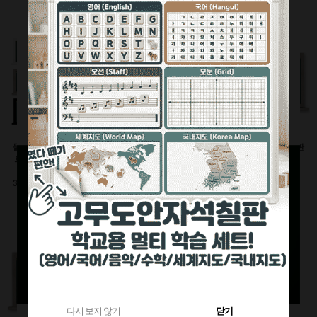
360원 적립
부가세별도
1,120원 적립
부가세별도
부가세별도
물크레용(워터초크)시
유광화이트스틸칠판(자
물백묵(잉크)시트칠판
트칠판(인테리어몰딩
석)
(인테리어몰딩틀)
틀)
이동식 세트
600x900(mm)
3000이상 대형사이즈
126,500원
92,400원
전화상담요망
470원 적립
240원 적립
부가세별도
부가세별도
부가세별도
다시 보지 않기
닫기
다시 보지 않기
닫기