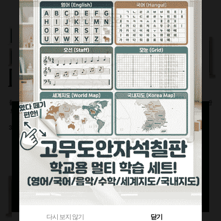
360원 적립
부가세별도
1,120원 적립
부가세별도
부가세별도
물크레용(워터초크)시
유광화이트스틸칠판(자
물백묵(잉크)시트칠판
트칠판(인테리어몰딩
석)
(인테리어몰딩틀)
틀)
이동식 세트
600x900(mm)
3000이상 대형사이즈
126,500원
92,400원
전화상담요망
470원 적립
240원 적립
부가세별도
부가세별도
부가세별도
다시 보지 않기
닫기
다시 보지 않기
닫기