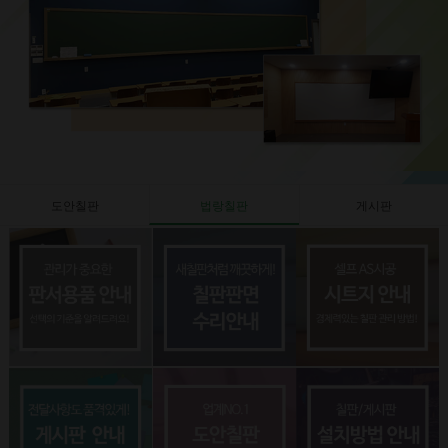
도안칠판
법랑칠판
게시판