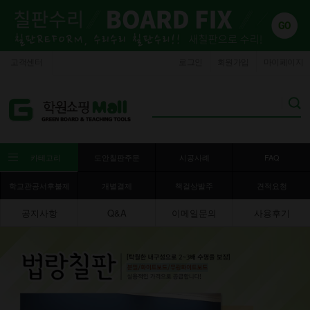
고객센터
로그인
회원가입
마이페이지
카테고리
도안칠판주문
시공사례
FAQ
학교관공서후불제
개별결제
책걸상발주
견적요청
공지사항
Q&A
이메일문의
사용후기