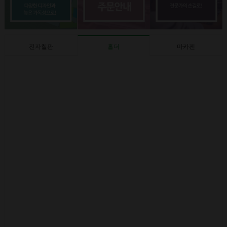
전자칠판
홀더
마카펜