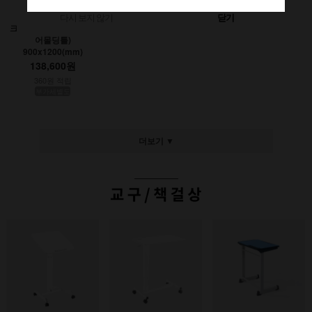
다시 보지 않기
닫기
크레용초크칠판(인테리
어몰딩틀)
900x1200(mm)
138,600원
360원 적립
부가세별도
더보기 ▼