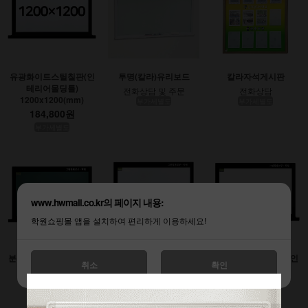
유광화이트스틸칠판(인
투명(칼라)유리보드
칼라자석게시판
테리어몰딩틀)
전화상담 및 주문
전화상담
1200x1200(mm)
부가세별도
부가세별도
184,800원
부가세별도
www.hwmall.co.kr의 페이지 내용:
학원쇼핑몰 앱을 설치하여 편리하게 이용하세요!
분필스틸칠판 (인테리어
유광화이트스틸칠판(인
무광화이트시트칠판(인
취소
확인
몰딩틀)
테리어몰딩틀)
테리어몰딩틀)
900x1200(mm)
1200x1800(mm)
1200x2400(mm)
138,600원
277,200원
369,600원