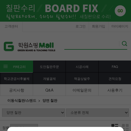
고객센터
로그인
회원가입
마이페이지
카테고리
도안칠판주문
시공사례
FAQ
학교관공서후불제
개별결제
책걸상발주
견적요청
공지사항
Q&A
이메일문의
사용후기
이동식칠판/스탠드
양면 칠판
정렬