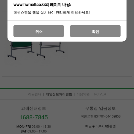
www.hwmall.co.kr의 페이지 내용:
학원쇼핑몰 앱을 설치하여 편리하게 이용하세요!
양면칠판
스탠드 별도
앞면-선택가능/뒷면-백판고정
74,800원
취소
확인
부가세포함
이용안내
|
|
이용약관
|
PC VER
개인정보처리방침
고객센터정보
무통장 입금정보
1688-7845
국민은행 834701-04-139858
예금주 : (주)그린평원
MON-FRI
09:00 - 18:30
SAT
09:00 - 17:00