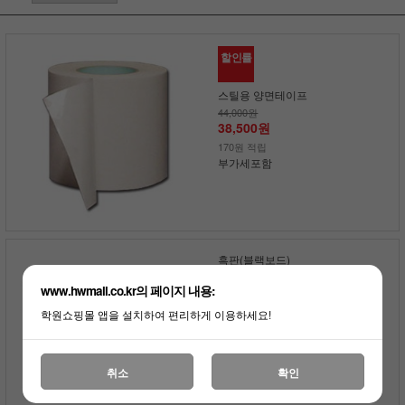
할인률
스틸용 양면테이프
44,000원
38,500원
170원 적립
부가세포함
흑판(블랙보드)
전화상담
www.hwmall.co.kr의 페이지 내용:
부가세포함
학원쇼핑몰 앱을 설치하여 편리하게 이용하세요!
취소
확인