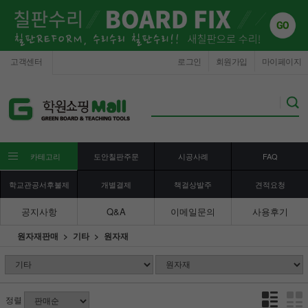
고객센터
로그인
회원가입
마이페이지
카테고리
도안칠판주문
시공사례
FAQ
학교관공서후불제
개별결제
책걸상발주
견적요청
공지사항
Q&A
이메일문의
사용후기
원자재판매
기타
원자재
정렬