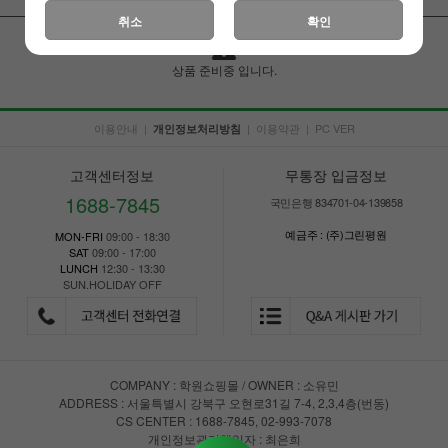
취소
확인
상품 준비중 입니다.
이용안내
|
|
이용약관
|
PC VER
개인정보처리방침
고객센터정보
무통장 입금정보
1688-7845
국민은행 834701-04-139858
예금주 : (주)그린평원
MON-FRI
09:00 - 18:30
SAT
09:00 - 17:00
LUNCH
12:30 - 13:30
SUN.HOLIDAY OFF
COMPANY : 학원쇼핑몰 / OWNER : 소유민
ADDRESS : 서울특별시 강북구 오현로31길 7-4, 2,3,4층(번동)
CS CENTER : 1688-7845, 02-993-7078
개인정보관리책임자 : 최은희