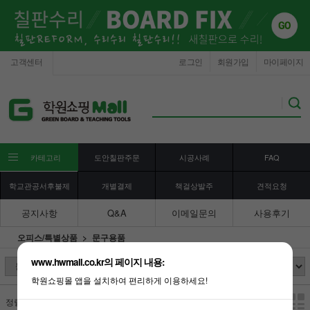
고객센터
로그인
회원가입
마이페이지
카테고리
도안칠판주문
시공사례
FAQ
학교관공서후불제
개별결제
책걸상발주
견적요청
공지사항
Q&A
이메일문의
사용후기
오피스/특별상품
문구용품
www.hwmall.co.kr의 페이지 내용:
학원쇼핑몰 앱을 설치하여 편리하게 이용하세요!
정렬