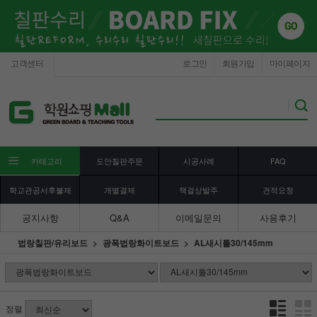
고객센터
로그인
회원가입
마이페이지
카테고리
도안칠판주문
시공사례
FAQ
학교관공서후불제
개별결제
책걸상발주
견적요청
공지사항
Q&A
이메일문의
사용후기
법랑칠판/유리보드
광폭법랑화이트보드
AL새시틀30/145mm
정렬