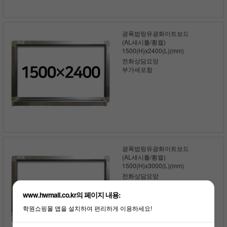
광폭법랑유광화이트보드
(AL새시틀/횡켈)
1500(H)x2400(L)(mm)
전화상담요망
부가세포함
광폭법랑유광화이트보드
(AL새시틀/횡켈)
1500(H)x3000(L)(mm)
전화상담요망
부가세포함
www.hwmall.co.kr의 페이지 내용:
학원쇼핑몰 앱을 설치하여 편리하게 이용하세요!