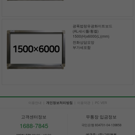
광폭법랑유광화이트보드
(AL새시틀/횡켈)
1500(H)x6000(L)(mm)
전화상담요망
부가세포함
이용안내
|
|
이용약관
|
PC VER
개인정보처리방침
고객센터정보
무통장 입금정보
1688-7845
국민은행 834701-04-139858
예금주 : (주)그린평원
MON-FRI
09:00 - 18:30