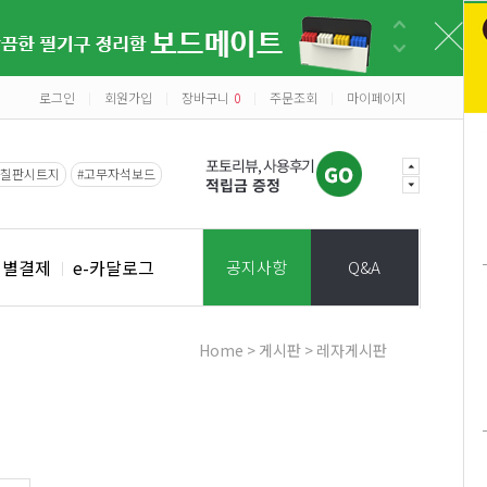
로그인
회원가입
장바구니
0
주문조회
마이페이지
|
|
|
|
#칠판시트지
#고무자석보드
개별결제
e-카달로그
공지사항
Q&A
Home
>
게시판
>
레자게시판