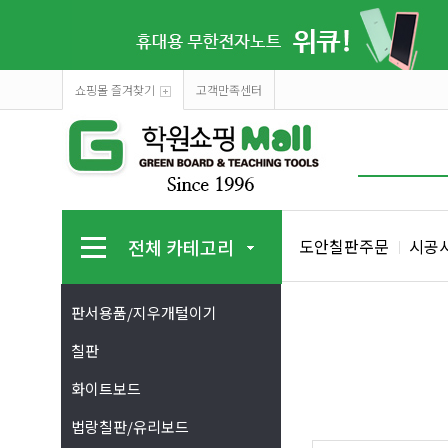
쇼핑몰 즐겨찾기
고객만족센터
전체 카테고리
도안칠판주문
시공
판서용품/지우개털이기
칠판
화이트보드
법랑칠판/유리보드