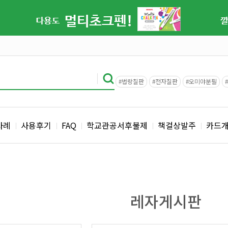
#법랑칠판
#전자칠판
#오미야분필
사례
사용후기
FAQ
학교관공서후불제
책걸상발주
카드
레자게시판