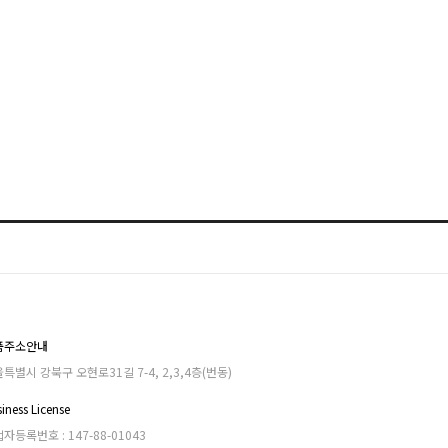
품주소안내
특별시 강북구 오현로31길 7-4, 2,3,4층(번동)
iness License
자등록번호 : 147-88-01043