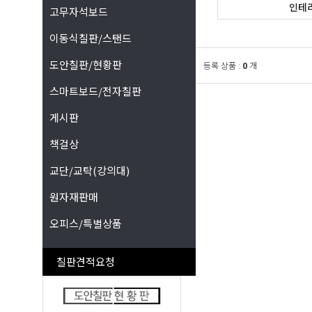
인테
고무자석보드
이동식칠판/스탠드
도안칠판/현황판
등록 상품 :
0
개
스마트보드/전자칠판
게시판
책걸상
교단/교탁(강의대)
원자재판매
오피스/특별상품
칠판견적요청