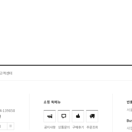
고객센터
쇼핑 퀵메뉴
반
서울
-139858
원
Bus
기
공지사항
상품문의
구매후기
주문조회
사업