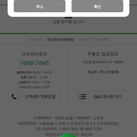
취소
확인
상품 준비중 입니다.
이용안내
|
|
이용약관
|
PC VER
개인정보처리방침
고객센터정보
무통장 입금정보
1688-7845
국민은행 834701-04-139858
예금주 : (주)그린평원
MON-FRI
09:00 - 18:30
SAT
09:00 - 17:00
LUNCH
12:30 - 13:30
SUN.HOLIDAY OFF
COMPANY : 학원쇼핑몰 / OWNER : 소유민
ADDRESS : 서울특별시 강북구 오현로31길 7-4, 2,3,4층(번동)
CS CENTER : 1688-7845, 02-993-7078
개인정보관리책임자 : 최은희