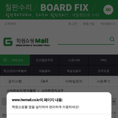
고객센터
로그인
회원가입
마이페이지
카테고리
도안칠판주문
시공사례
FAQ
학교관공서후불제
개별결제
책걸상발주
견적요청
공지사항
Q&A
이메일문의
사용후기
스마트보드/전자칠판
스마트전자교구
www.hwmall.co.kr의 페이지 내용:
학원쇼핑몰 앱을 설치하여 편리하게 이용하세요!
정렬