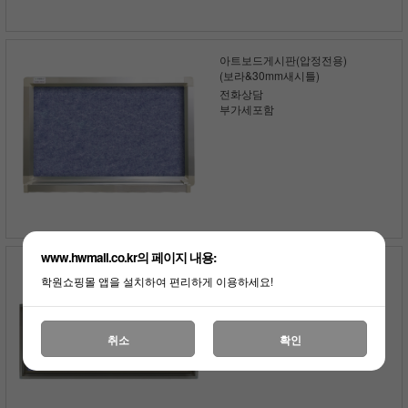
아트보드게시판(압정전용)
(보라&30mm새시틀)
전화상담
부가세포함
www.hwmall.co.kr의 페이지 내용:
아트보드게시판(압정전용)
학원쇼핑몰 앱을 설치하여 편리하게 이용하세요!
(보라&145mm평틀새시)
전화상담
부가세포함
취소
확인