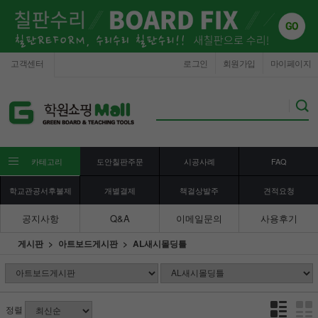
고객센터
로그인
회원가입
마이페이지
카테고리
도안칠판주문
시공사례
FAQ
학교관공서후불제
개별결제
책걸상발주
견적요청
공지사항
Q&A
이메일문의
사용후기
게시판
아트보드게시판
AL새시몰딩틀
정렬