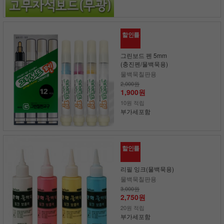
할인률
그린보드 펜 5mm
(충진펜/물백묵용)
물백묵칠판용
2,000원
1,900원
10원 적립
부가세포함
할인률
리필 잉크(물백묵용)
물백묵칠판용
3,000원
2,750원
20원 적립
부가세포함