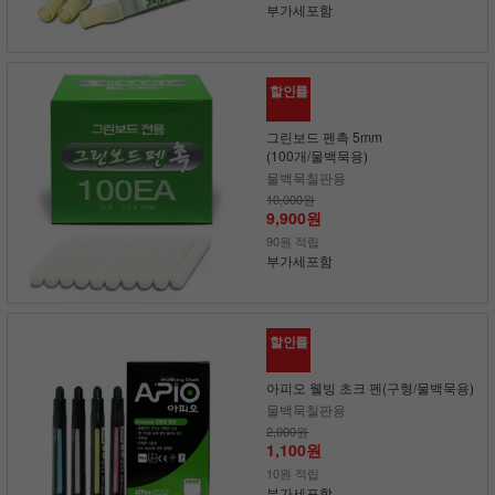
부가세포함
할인률
그린보드 펜촉 5mm
(100개/물백묵용)
물백묵칠판용
10,000원
9,900원
90원 적립
부가세포함
할인률
아피오 웰빙 초크 펜(구형/물백묵용)
물백묵칠판용
2,000원
1,100원
10원 적립
부가세포함