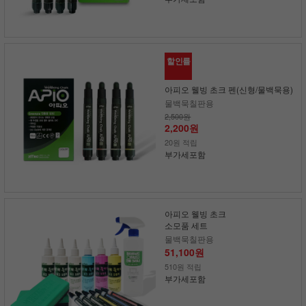
할인률
아피오 웰빙 초크 펜(신형/물백묵용)
물백묵칠판용
2,500원
2,200원
20원 적립
부가세포함
아피오 웰빙 초크
소모품 세트
물백묵칠판용
51,100원
510원 적립
부가세포함