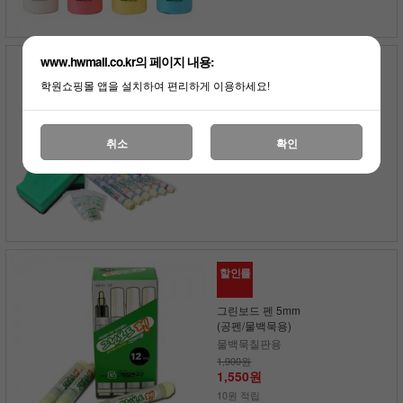
www.hwmall.co.kr의 페이지 내용:
그린보드 펜(물백묵)
소모품 세트
학원쇼핑몰 앱을 설치하여 편리하게 이용하세요!
물백묵칠판용
40,700원
400원 적립
취소
확인
부가세포함
할인률
그린보드 펜 5mm
(공펜/물백묵용)
물백묵칠판용
1,900원
1,550원
10원 적립