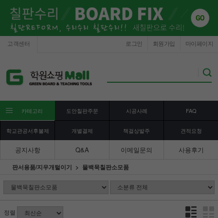
고객센터
로그인
회원가입
마이페이지
카테고리
도안칠판주문
시공사례
FAQ
학교관공서후불제
개별결제
책걸상발주
견적요청
공지사항
Q&A
이메일문의
사용후기
판서용품/지우개털이기
물백묵칠판소모품
정렬