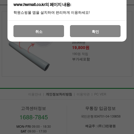
www.hwmall.co.kr의 페이지 내용:
학원쇼핑몰 앱을 설치하여 편리하게 이용하세요!
할인률
유광 화이트 시트 원단
취소
확인
(암선 유무 선택 가능)
23,000원
19,800원
190원 적립
부가세포함
이용안내
|
|
이용약관
|
PC VER
개인정보처리방침
고객센터정보
무통장 입금정보
1688-7845
국민은행 834701-04-139858
예금주 : (주)그린평원
MON-FRI
09:00 - 18:30
SAT
09:00 - 17:00