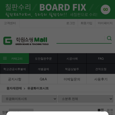
고객센터
로그인
회원가입
마이페이지
카테고리
도안칠판주문
시공사례
FAQ
학교관공서후불제
개별결제
책걸상발주
견적요청
공지사항
Q&A
이메일문의
사용후기
원자재판매
유광화이트시트
정렬