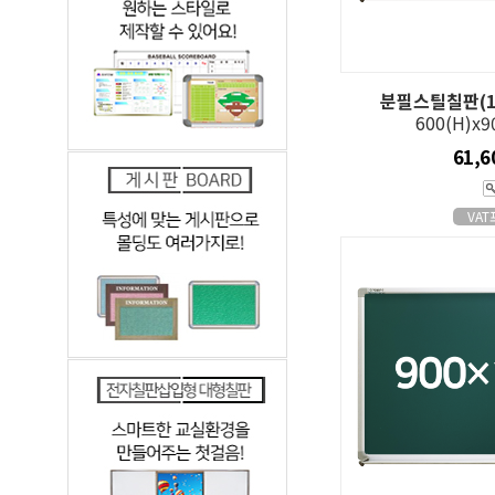
분필스틸칠판(1
600(H)x
61,
VA