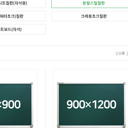
시트칠판(자석용)
분필스틸칠판
(워터초크)칠판
크레용초크칠판
트보드(자석)
|
신상품