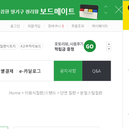
로그인
회원가입
장바구니
0
주문조회
마이페이지
|
|
|
|
#칠판시트지
#고무자석보드
개별결제
e-카달로그
공지사항
Q&A
Home
>
이동식칠판/스탠드
>
단면 칠판
>
분필스틸칠판