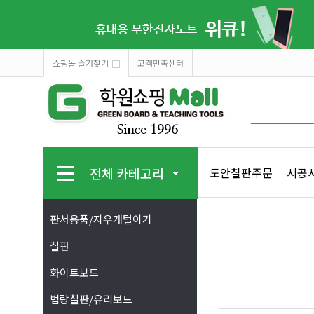
쇼핑몰 즐겨찾기
고객만족센터
전체 카테고리
도안칠판주문
시공
판서용품/지우개털이기
칠판
화이트보드
법랑칠판/유리보드