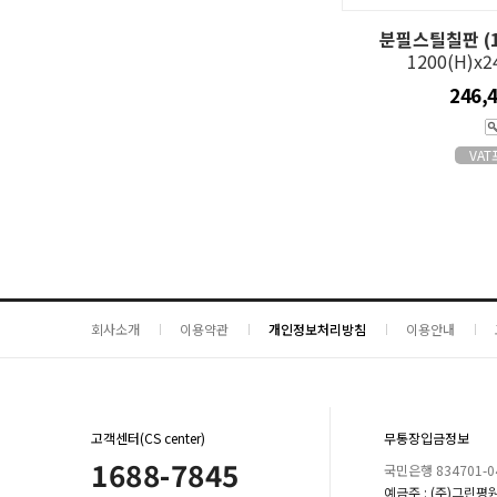
분필스틸칠판 (
1200(H)x
246,
VA
회사소개
이용약관
개인정보처리방침
이용안내
고객센터(CS center)
무통장입금정보
1688-7845
국민은행 834701-04
예금주 : (주)그린평