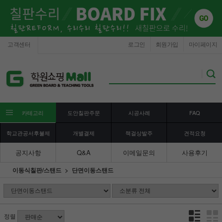
고객센터
로그인
회원가입
마이페이지
카테고리
도안칠판주문
시공사례
FAQ
학교관공서후불제
개별결제
책걸상발주
견적요청
공지사항
Q&A
이메일문의
사용후기
이동식칠판/스탠드
단면이동스탠드
정렬