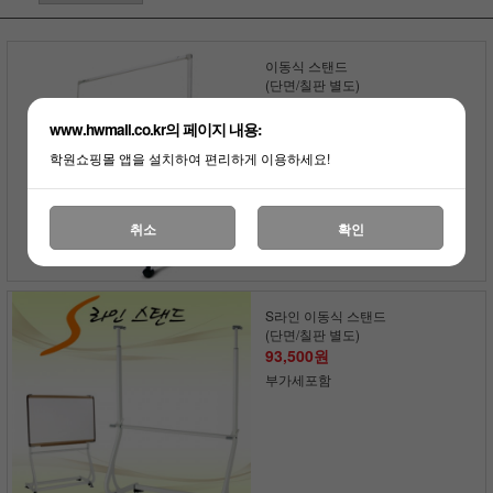
이동식 스탠드
(단면/칠판 별도)
64,900원
www.hwmall.co.kr의 페이지 내용:
부가세포함
학원쇼핑몰 앱을 설치하여 편리하게 이용하세요!
취소
확인
S라인 이동식 스탠드
(단면/칠판 별도)
93,500원
부가세포함