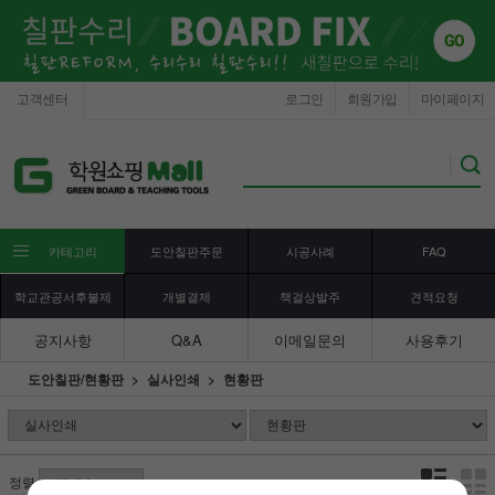
고객센터
로그인
회원가입
마이페이지
카테고리
도안칠판주문
시공사례
FAQ
학교관공서후불제
개별결제
책걸상발주
견적요청
공지사항
Q&A
이메일문의
사용후기
도안칠판/현황판
실사인쇄
현황판
정렬