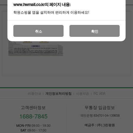
www.hwmall.co.kr의 페이지 내용:
학원쇼핑몰 앱을 설치하여 편리하게 이용하세요!
현황판
전화상담
5,000원 적립
취소
확인
부가세포함
이용안내
|
|
이용약관
|
PC VER
개인정보처리방침
고객센터정보
무통장 입금정보
1688-7845
국민은행 834701-04-139858
예금주 : (주)그린평원
MON-FRI
09:00 - 18:30
SAT
09:00 - 17:00