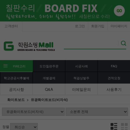
고객센터
로그인
회원가입
마이페이지
카테고리
도안칠판주문
시공사례
FAQ
학교관공서후불제
개별결제
책걸상발주
견적요청
공지사항
Q&A
이메일문의
사용후기
화이트보드
유광화이트보드(비자석)
정렬