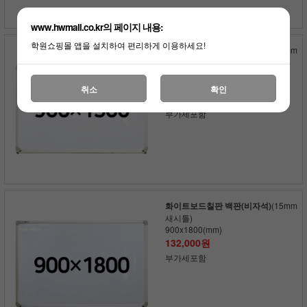
www.hwmall.co.kr의 페이지 내용:
학원쇼핑몰 앱을 설치하여 편리하게 이용하세요!
화이트보드칠판 백판(비자석)
(15mm
새시틀)
900x1500(mm)
110,000원
취소
확인
250원 적립
부가세포함
화이트보드칠판 백판(비자석)
(15mm
새시틀)
900x1800(mm)
132,000원
부가세포함