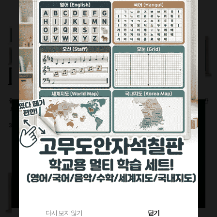
360원 적립
부가세별도
1,120원 적립
부가세별도
부가세별도
물크레용(워터초크)시
유광화이트스틸칠판(자
물백묵(잉크)시트칠판
트칠판(인테리어몰딩
석)
(인테리어몰딩틀)
틀)
이동식 세트
600x900(mm)
3000이상 대형사이즈
126,500원
92,400원
전화상담요망
470원 적립
240원 적립
부가세별도
부가세별도
부가세별도
다시 보지 않기
닫기
다시 보지 않기
닫기