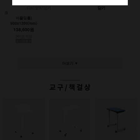
다시 보지 않기
닫기
크레용초크칠판(인테리
어몰딩틀)
900x1200(mm)
138,600원
360원 적립
부가세별도
더보기 ▼