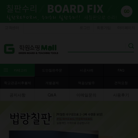
고객센터
로그인
회원가입
마이페이지
카테고리
도안칠판주문
시공사례
FAQ
학교관공서후불제
개별결제
책걸상발주
견적요청
공지사항
Q&A
이메일문의
사용후기