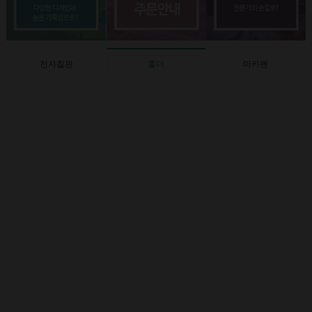
전자칠판
홀더
마카펜