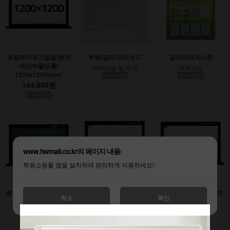
유광화이트스틸칠판(인
투명(칼라)유리보드
칼라자석게시판
테리어몰딩틀)
전화상담 및 주문
전화상담
1200x1200(mm)
부가세별도
부가세별도
184,800원
부가세별도
www.hwmall.co.kr의 페이지 내용:
학원쇼핑몰 앱을 설치하여 편리하게 이용하세요!
분필스틸칠판 (인테리어
유광화이트스틸칠판(인
무광화이트시트칠판(인
취소
확인
몰딩틀)
테리어몰딩틀)
테리어몰딩틀)
900x1200(mm)
1200x1800(mm)
1200x2400(mm)
138,600원
277,200원
369,600원