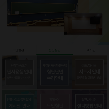
도안칠판
법랑칠판
게시판