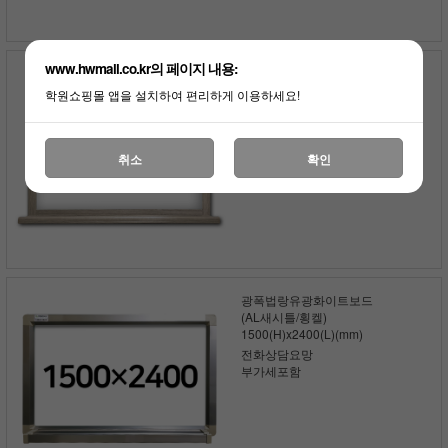
www.hwmall.co.kr의 페이지 내용:
광폭법랑반무광화이트스틸칠판
(인테리어몰딩틀)
학원쇼핑몰 앱을 설치하여 편리하게 이용하세요!
1500x2400(mm)
전화상담요망
부가세포함
취소
확인
광폭법랑유광화이트보드
(AL새시틀/횡켈)
1500(H)x2400(L)(mm)
전화상담요망
부가세포함