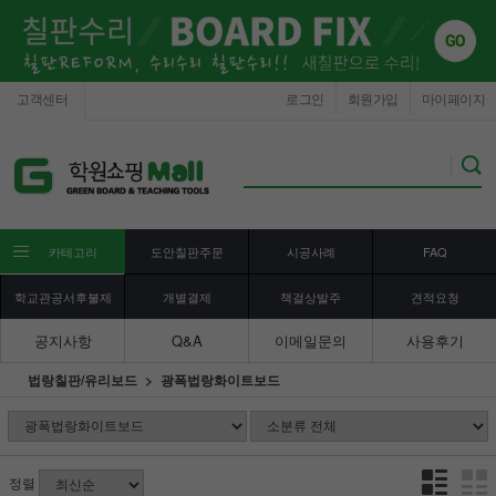
고객센터
로그인
회원가입
마이페이지
카테고리
도안칠판주문
시공사례
FAQ
학교관공서후불제
개별결제
책걸상발주
견적요청
공지사항
Q&A
이메일문의
사용후기
법랑칠판/유리보드
광폭법랑화이트보드
정렬