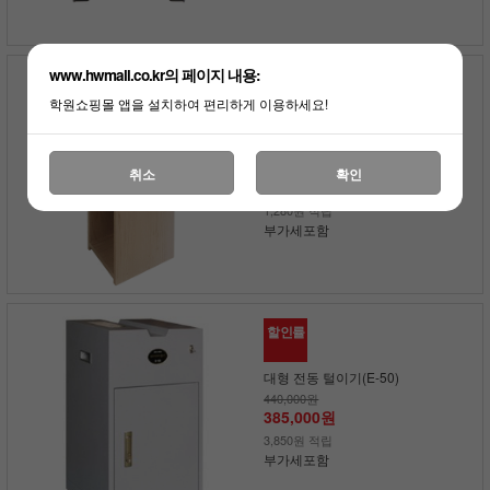
www.hwmall.co.kr의 페이지 내용:
할인률
학원쇼핑몰 앱을 설치하여 편리하게 이용하세요!
그린크리너 전동 털이기
(스탠드)
139,700원
취소
확인
128,700원
1,280원 적립
부가세포함
할인률
대형 전동 털이기(E-50)
440,000원
385,000원
3,850원 적립
부가세포함