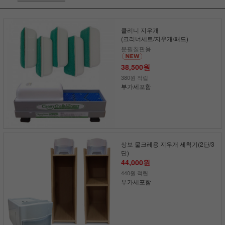
클리니 지우개
(크리너세트/지우개/패드)
분필칠판용
38,500원
380원 적립
부가세포함
상보 물크레용 지우개 세척기(2단/3
단)
44,000원
440원 적립
부가세포함