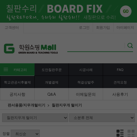
고객센터
로그인
회원가입
마이페이지
카테고리
도안칠판주문
시공사례
FAQ
학교관공서후불제
개별결제
책걸상발주
견적요청
공지사항
Q&A
이메일문의
사용후기
판서용품/지우개털이기
칠판지우개 털이기
정렬