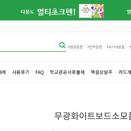
#법랑칠판
#전자칠판
#오미야분필
사례
사용후기
FAQ
학교관공서후불제
책걸상발주
카드
무광화이트보드소모