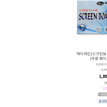
하이라인(스크린보드
(무광 화
무광화이
2,2
1,8
VA