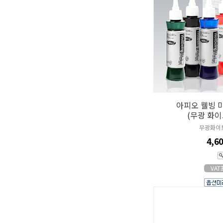
아피오 웰빙 
(무광 화
무광화이
4,6
VA