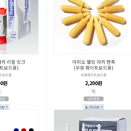
마카 리필 잉크
아피오 웰빙 마카 펜촉
이트보드용)
(무광 화이트보드용)
트보드용
무광화이트보드용
00원
2,200원
T포함
VAT포함