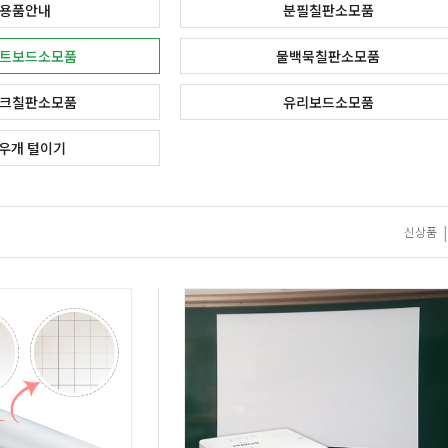
용품안내
분필칠판소모품
트보드소모품
물백묵칠판소모품
크칠판소모품
유리보드소모품
우개 털이기
|
신상품