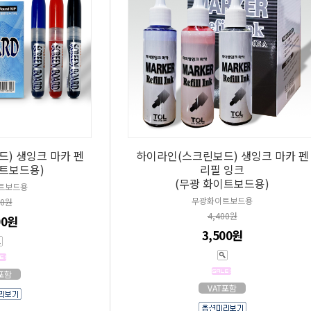
) 생잉크 마카 펜
하이라인(스크린보드) 생잉크 마카 펜
이트보드용)
리필 잉크
(무광 화이트보드용)
트보드용
무광화이트보드용
00원
4,400원
00원
3,500원
T포함
VAT포함