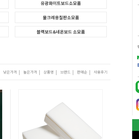
유광화이트보드소모품
물크레용칠판소모품
블랙보드&네온보드 소모품
|
|
|
|
|
낮은가격
높은가격
상품명
브랜드
판매순
사용후기