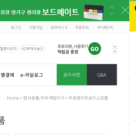
로그인
회원가입
장바구니
0
주문조회
마이페이지
|
|
|
|
#칠판시트지
#고무자석보드
개별결제
e-카달로그
공지사항
Q&A
Home
>
판서용품/지우개털이기
>
무광화이트보드소모품
품