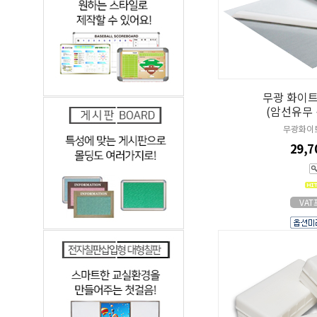
무광 화이트
(암선유무
무광화이
29,
VA