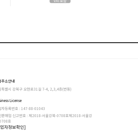
VAT포함
품주소안내
특별시 강북구 오현로31길 7-4, 2,3,4층(번동)
iness License
자등록번호 : 147-88-01043
판매업 신고번호 : 제2018-서울강북-0708호제2018-서울강
0708호
사업자정보확인]