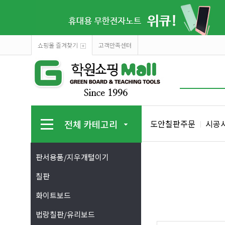
쇼핑몰 즐겨찾기
고객만족센터
전체 카테고리
도안칠판주문
시공
판서용품/지우개털이기
칠판
화이트보드
법랑칠판/유리보드