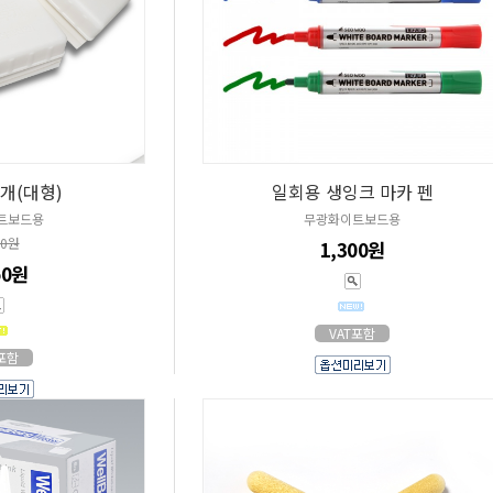
개(대형)
일회용 생잉크 마카 펜
트보드용
무광화이트보드용
00원
1,300원
50원
VAT포함
T포함