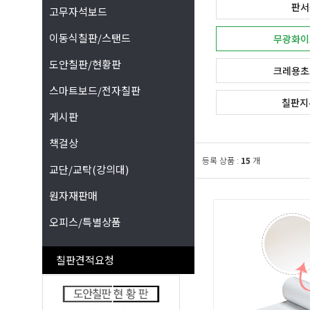
판서
고무자석보드
이동식칠판/스탠드
무광화이
도안칠판/현황판
크레용초
스마트보드/전자칠판
칠판지
게시판
책걸상
등록 상품 :
15
개
교단/교탁(강의대)
원자재판매
오피스/특별상품
칠판견적요청