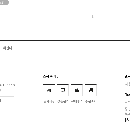
T포함
1
고객센터
쇼핑 퀵메뉴
반
서울
-139858
원
Bus
기
공지사항
상품문의
구매후기
주문조회
사업
통신
북-
[