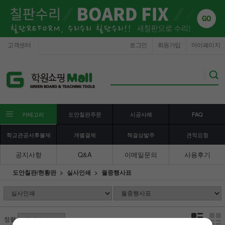
고객센터
로그인
회원가입
마이페이지
카테고리
도안칠판주문
시공사례
FAQ
학교관공서후불제
개별결제
책걸상발주
견적요청
공지사항
Q&A
이메일문의
사용후기
도안칠판/현황판
실사인쇄
월중행사표
정렬