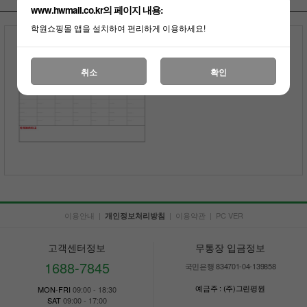
www.hwmall.co.kr의 페이지 내용:
학원쇼핑몰 앱을 설치하여 편리하게 이용하세요!
월중행사표
전화상담
5,000원 적립
취소
확인
부가세포함
이용안내
|
|
이용약관
|
PC VER
개인정보처리방침
고객센터정보
무통장 입금정보
1688-7845
국민은행 834701-04-139858
예금주 : (주)그린평원
MON-FRI
09:00 - 18:30
SAT
09:00 - 17:00