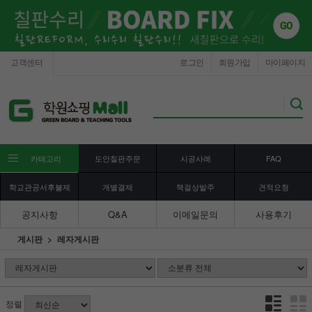
고객센터
로그인
회원가입
마이페이지
카테고리
도안칠판주문
시공사례
FAQ
학교관공서후불제
개별결제
책걸상발주
견적요청
공지사항
Q&A
이메일문의
사용후기
게시판
레자게시판
정렬