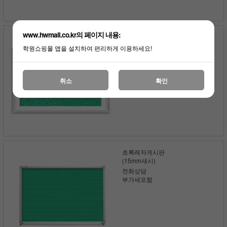
www.hwmall.co.kr의 페이지 내용:
초록레자게시판
(화이트)
학원쇼핑몰 앱을 설치하여 편리하게 이용하세요!
전화상담
부가세포함
취소
확인
초록레자게시판
(15mm새시)
전화상담
부가세포함