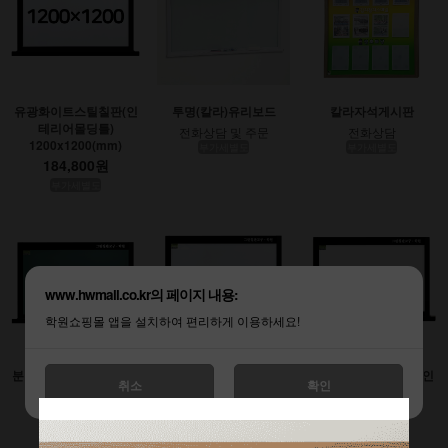
유광화이트스틸칠판(인
투명(칼라)유리보드
칼라자석게시판
테리어몰딩틀)
전화상담 및 주문
전화상담
1200x1200(mm)
부가세별도
부가세별도
184,800원
부가세별도
www.hwmall.co.kr의 페이지 내용:
학원쇼핑몰 앱을 설치하여 편리하게 이용하세요!
분필스틸칠판 (인테리어
유광화이트스틸칠판(인
무광화이트시트칠판(인
취소
확인
몰딩틀)
테리어몰딩틀)
테리어몰딩틀)
900x1200(mm)
1200x1800(mm)
1200x2400(mm)
138,600원
277,200원
369,600원