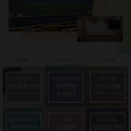
도안칠판
법랑칠판
게시판