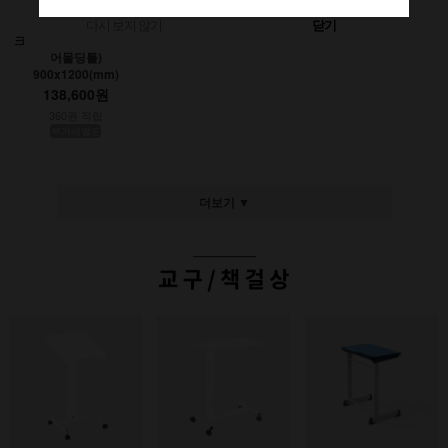
다시 보지 않기
닫기
크레용초크칠판(인테리
어몰딩틀)
900x1200(mm)
138,600원
360원 적립
부가세별도
더보기 ▼