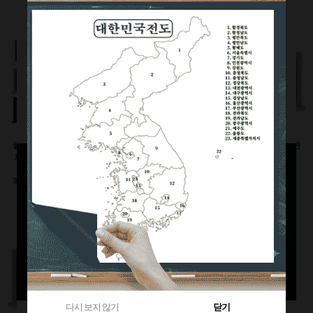
360원 적립
부가세별도
1,120원 적립
부가세별도
부가세별도
물크레용(워터초크)시
유광화이트스틸칠판(자
물백묵(잉크)시트칠판
트칠판(인테리어몰딩
석)
(인테리어몰딩틀)
틀)
이동식 세트
600x900(mm)
3000이상 대형사이즈
126,500원
92,400원
전화상담요망
470원 적립
240원 적립
부가세별도
부가세별도
부가세별도
다시 보지 않기
닫기
다시 보지 않기
닫기