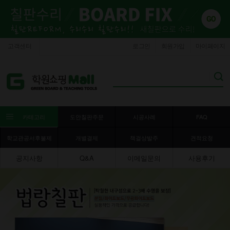
고객센터
로그인
회원가입
마이페이지
카테고리
도안칠판주문
시공사례
FAQ
학교관공서후불제
개별결제
책걸상발주
견적요청
공지사항
Q&A
이메일문의
사용후기