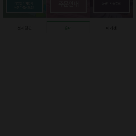
전자칠판
홀더
마카펜